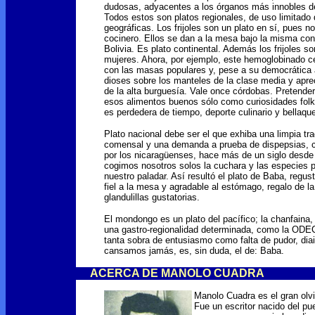
dudosas, adyacentes a los órganos más innobles d
Todos estos son platos regionales, de uso limitado 
geográficas. Los frijoles son un plato en sí, pues 
cocinero. Ellos se dan a la mesa bajo la misma con
Bolivia. Es plato continental. Además los frijoles 
mujeres. Ahora, por ejemplo, este hemoglobinado ce
con las masas populares y, pese a su democrática 
dioses sobre los manteles de la clase media y apre
de la alta burguesía. Vale once córdobas. Pretender
esos alimentos buenos sólo como curiosidades folk
es perdedera de tiempo, deporte culinario y bellaqu
Plato nacional debe ser el que exhiba una limpia tra
comensal y una demanda a prueba de dispepsias, 
por los nicaragüenses, hace más de un siglo desd
cogimos nosotros solos la cuchara y las especies p
nuestro paladar. Así resultó el plato de Baba, regust
fiel a la mesa y agradable al estómago, regalo de la 
glandulillas gustatorias.
El mondongo es un plato del pacífico; la chanfaina, 
una gastro-regionalidad determinada, como la ODE
tanta sobra de entusiasmo como falta de pudor, dia
cansamos jamás, es, sin duda, el de: Baba.
ACERCA DE MANOLO CUADRA
Manolo Cuadra es el gran olvi
Fue un escritor nacido del pu