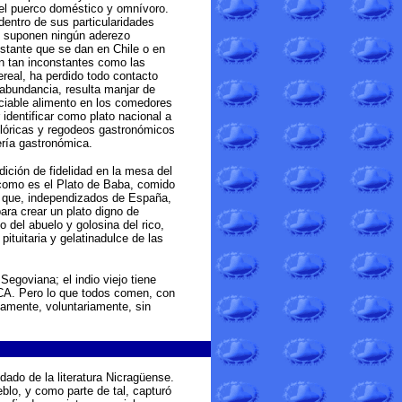
el puerco doméstico y omnívoro.
dentro de sus particularidades
no suponen ningún aderezo
stante que se dan en Chile o en
son tan inconstantes como las
real, ha perdido todo contacto
abundancia, resulta manjar de
ciable alimento en los comedores
 identificar como plato nacional a
lóricas y regodeos gastronómicos
ería gastronómica.
dición de fidelidad en la mesa del
como es el Plato de Baba, comido
e que, independizados de España,
ara crear un plato digno de
o del abuelo y golosina del rico,
pituitaria y gelatinadulce de las
Segoviana; el indio viejo tiene
CA. Pero lo que todos comen, con
iamente, voluntariamente, sin
dado de la literatura Nicragüense.
eblo, y como parte de tal, capturó