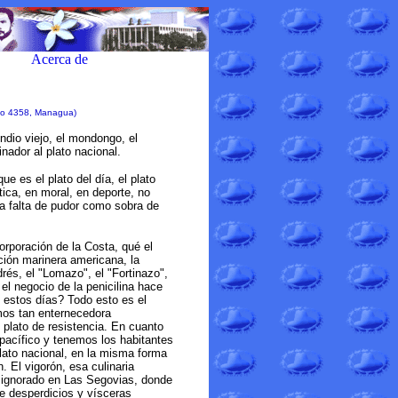
 No 4358, Managua)
ndio viejo, el mondongo, el
nador al plato nacional.
ue es el plato del día, el plato
tica, en moral, en deporte, no
ta falta de pudor como sobra de
orporación de la Costa, qué el
nción marinera americana, la
rés, el "Lomazo", el "Fortinazo",
 el negocio de la penicilina hace
estos días? Todo esto es el
amos tan enternecedora
o plato de resistencia. En cuanto
pacífico y tenemos los habitantes
plato nacional, en la misma forma
. El vigorón, esa culinaria
s ignorado en Las Segovias, donde
de desperdicios y vísceras