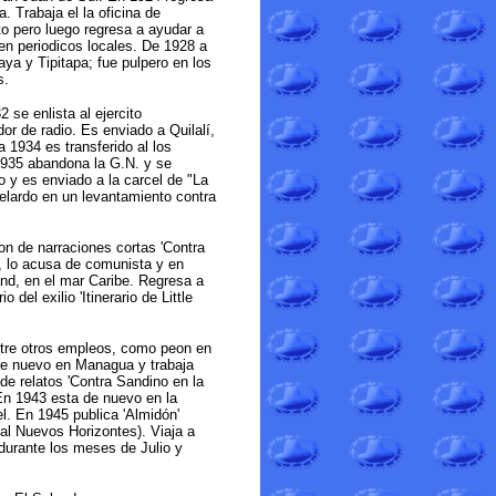
. Trabaja el la oficina de
to pero luego regresa a ayudar a
en periodicos locales. De 1928 a
a y Tipitapa; fue pulpero en los
s.
se enlista al ejercito
or de radio. Es enviado a Quilalí,
 1934 es transferido al los
1935 abandona la G.N. y se
 y es enviado a la carcel de "La
elardo en un levantamiento contra
ion de narraciones cortas 'Contra
, lo acusa de comunista y en
land, en el mar Caribe. Regresa a
el exilio 'Itinerario de Little
ntre otros empleos, como peon en
 de nuevo en Managua y trabaja
 de relatos 'Contra Sandino en la
En 1943 esta de nuevo en la
l. En 1945 publica 'Almidón'
ial Nuevos Horizontes). Viaja a
durante los meses de Julio y