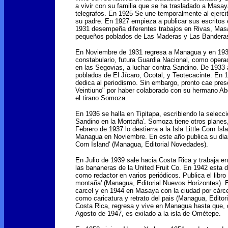
a vivir con su familia que se ha trasladado a Masaya
telegrafos. En 1925 Se une temporalmente al ejerci
su padre. En 1927 empieza a publicar sus escritos 
1931 desempeña diferentes trabajos en Rivas, Masay
pequeños poblados de Las Maderas y Las Bandera
En Noviembre de 1931 regresa a Managua y en 1932 
constabulario, futura Guardia Nacional, como operad
en las Segovias, a luchar contra Sandino. De 1933 a
poblados de El Jícaro, Ocotal, y Teotecacinte. En 
dedica al periodismo. Sin embargo, pronto cae preso
Veintiuno" por haber colaborado con su hermano Ab
el tirano Somoza.
En 1936 se halla en Tipitapa, escribiendo la selecc
Sandino en la Montaña'. Somoza tiene otros planes
Febrero de 1937 lo destierra a la Isla Little Corn Is
Managua en Noviembre. En este año publica su diario d
Corn Island' (Managua, Editorial Novedades).
En Julio de 1939 sale hacia Costa Rica y trabaja e
las bananeras de la United Fruit Co. En 1942 esta
como redactor en varios periódicos. Publica el libro
montaña' (Managua, Editorial Nuevos Horizontes). 
carcel y en 1944 en Masaya con la ciudad por cárce
como caricatura y retrato del pais (Managua, Editor
Costa Rica, regresa y vive en Managua hasta que, 
Agosto de 1947, es exilado a la isla de Ométepe.