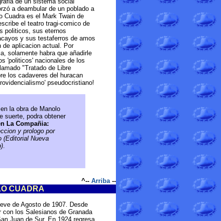
grafia de un sistema social
orzó a deambular de un poblado a
lo Cuadra es el Mark Twain de
scribe el teatro tragi-comico de
s politicos, sus eternos
acayos y sus testaferros de amos
de aplicacion actual. Por
ia, solamente habra que añadirle
s 'politicos' nacionales de los
lamado "Tratado de Libre
bre los cadaveres del huracan
rovidencialismo' pseudocristiano!
o en la obra de Manolo
 suerte, podra obtener
en La Compañia:
ccion y prologo por
 (Editorial Nueva
)
.
^--
Arriba
--
LO CUADRA
ueve de Agosto de 1907. Desde
r con los Salesianos de Granada
San Juan de Sur. En 1924 regresa