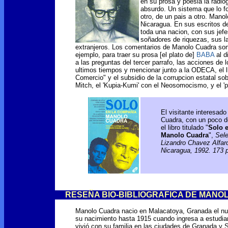
en su prosa y poesia la radio
absurdo. Un sistema que lo f
otro, de un pais a otro. Mano
Nicaragua. En sus escritos de
toda una nacion, con sus jefe
soñadores de riquezas, sus l
extranjeros. Los comentarios de Manolo Cuadra son 
ejemplo, para traer su prosa [el plato de]
BABA
al d
a las preguntas del tercer parrafo, las acciones de lo
ultimos tiempos y mencionar junto a la ODECA, el l
Comercio" y el subsidio de la corrupcion estatal so
Mitch, el 'Kupia-Kumi' con el Neosomocismo, y el 'p
El visitante interesad
Cuadra, con un poco de
el libro titulado "
Solo 
Manolo Cuadra
",
Sele
Lizandro Chavez Alfaro
Nicaragua, 1992. 173 p
RESEÑA BIO-BIBLIOGRAFICA DE MANO
Manolo Cuadra nacio en Malacatoya, Granada el n
su nacimiento hasta 1915 cuando ingresa a estudia
vivió con su familia en las ciudades de Granada y 